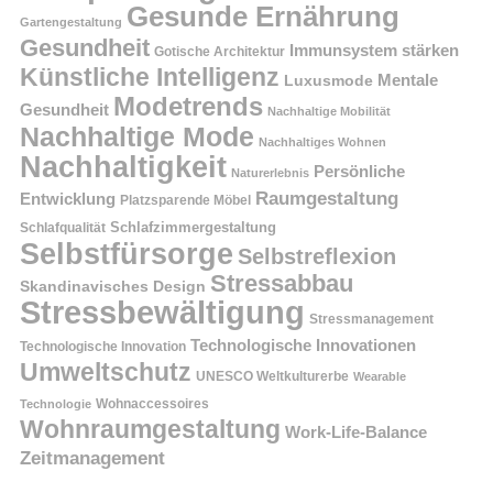
Gesunde Ernährung
Gartengestaltung
Gesundheit
Immunsystem stärken
Gotische Architektur
Künstliche Intelligenz
Mentale
Luxusmode
Modetrends
Gesundheit
Nachhaltige Mobilität
Nachhaltige Mode
Nachhaltiges Wohnen
Nachhaltigkeit
Persönliche
Naturerlebnis
Raumgestaltung
Entwicklung
Platzsparende Möbel
Schlafzimmergestaltung
Schlafqualität
Selbstfürsorge
Selbstreflexion
Stressabbau
Skandinavisches Design
Stressbewältigung
Stressmanagement
Technologische Innovationen
Technologische Innovation
Umweltschutz
UNESCO Weltkulturerbe
Wearable
Technologie
Wohnaccessoires
Wohnraumgestaltung
Work-Life-Balance
Zeitmanagement