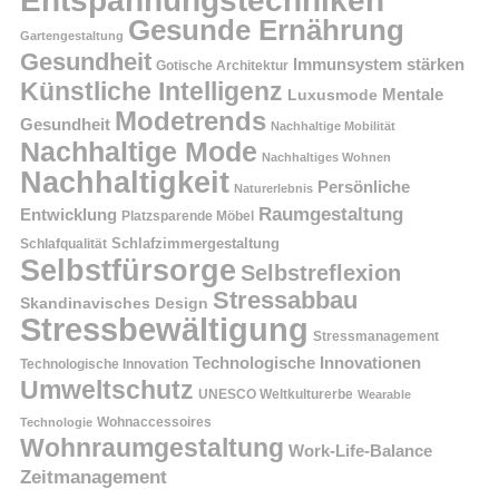
Entspannungstechniken
Gesunde Ernährung
Gartengestaltung
Gesundheit
Immunsystem stärken
Gotische Architektur
Künstliche Intelligenz
Mentale
Luxusmode
Modetrends
Gesundheit
Nachhaltige Mobilität
Nachhaltige Mode
Nachhaltiges Wohnen
Nachhaltigkeit
Persönliche
Naturerlebnis
Raumgestaltung
Entwicklung
Platzsparende Möbel
Schlafzimmergestaltung
Schlafqualität
Selbstfürsorge
Selbstreflexion
Stressabbau
Skandinavisches Design
Stressbewältigung
Stressmanagement
Technologische Innovationen
Technologische Innovation
Umweltschutz
UNESCO Weltkulturerbe
Wearable
Technologie
Wohnaccessoires
Wohnraumgestaltung
Work-Life-Balance
Zeitmanagement