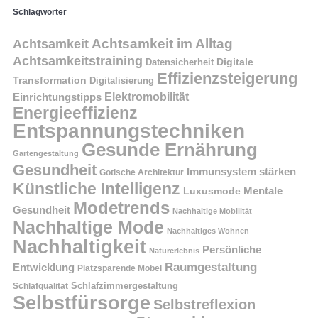
Schlagwörter
Achtsamkeit im Alltag
Achtsamkeit
Achtsamkeitstraining
Digitale
Datensicherheit
Effizienzsteigerung
Transformation
Digitalisierung
Einrichtungstipps
Elektromobilität
Energieeffizienz
Entspannungstechniken
Gesunde Ernährung
Gartengestaltung
Gesundheit
Immunsystem stärken
Gotische Architektur
Künstliche Intelligenz
Mentale
Luxusmode
Modetrends
Gesundheit
Nachhaltige Mobilität
Nachhaltige Mode
Nachhaltiges Wohnen
Nachhaltigkeit
Persönliche
Naturerlebnis
Raumgestaltung
Entwicklung
Platzsparende Möbel
Schlafzimmergestaltung
Schlafqualität
Selbstfürsorge
Selbstreflexion