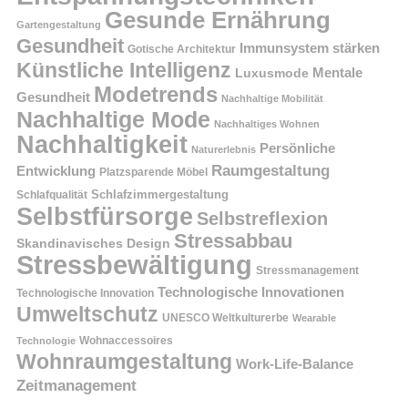
Gesunde Ernährung
Gartengestaltung
Gesundheit
Immunsystem stärken
Gotische Architektur
Künstliche Intelligenz
Mentale
Luxusmode
Modetrends
Gesundheit
Nachhaltige Mobilität
Nachhaltige Mode
Nachhaltiges Wohnen
Nachhaltigkeit
Persönliche
Naturerlebnis
Raumgestaltung
Entwicklung
Platzsparende Möbel
Schlafzimmergestaltung
Schlafqualität
Selbstfürsorge
Selbstreflexion
Stressabbau
Skandinavisches Design
Stressbewältigung
Stressmanagement
Technologische Innovationen
Technologische Innovation
Umweltschutz
UNESCO Weltkulturerbe
Wearable
Technologie
Wohnaccessoires
Wohnraumgestaltung
Work-Life-Balance
Zeitmanagement