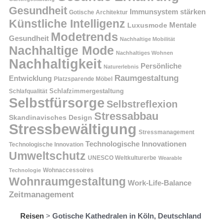
Gesundheit
Immunsystem stärken
Gotische Architektur
Künstliche Intelligenz
Mentale
Luxusmode
Modetrends
Gesundheit
Nachhaltige Mobilität
Nachhaltige Mode
Nachhaltiges Wohnen
Nachhaltigkeit
Persönliche
Naturerlebnis
Raumgestaltung
Entwicklung
Platzsparende Möbel
Schlafzimmergestaltung
Schlafqualität
Selbstfürsorge
Selbstreflexion
Stressabbau
Skandinavisches Design
Stressbewältigung
Stressmanagement
Technologische Innovationen
Technologische Innovation
Umweltschutz
UNESCO Weltkulturerbe
Wearable
Technologie
Wohnaccessoires
Wohnraumgestaltung
Work-Life-Balance
Zeitmanagement
Reisen
>
Gotische Kathedralen in Köln, Deutschland