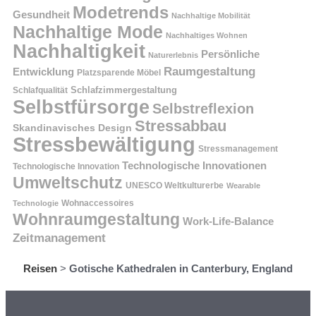
Modetrends
Gesundheit
Nachhaltige Mobilität
Nachhaltige Mode
Nachhaltiges Wohnen
Nachhaltigkeit
Persönliche
Naturerlebnis
Raumgestaltung
Entwicklung
Platzsparende Möbel
Schlafzimmergestaltung
Schlafqualität
Selbstfürsorge
Selbstreflexion
Stressabbau
Skandinavisches Design
Stressbewältigung
Stressmanagement
Technologische Innovationen
Technologische Innovation
Umweltschutz
UNESCO Weltkulturerbe
Wearable
Technologie
Wohnaccessoires
Wohnraumgestaltung
Work-Life-Balance
Zeitmanagement
Reisen
>
Gotische Kathedralen in Canterbury, England