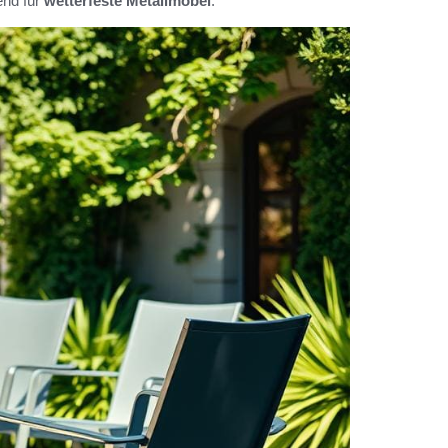
end für
wetterfeste Metallmöbel
.