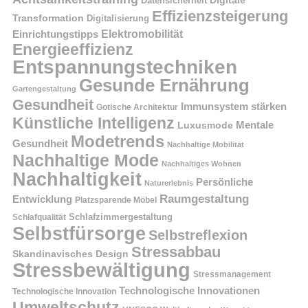
Datensicherheit
Effizienzsteigerung
Transformation
Digitalisierung
Einrichtungstipps
Elektromobilität
Energieeffizienz
Entspannungstechniken
Gesunde Ernährung
Gartengestaltung
Gesundheit
Immunsystem stärken
Gotische Architektur
Künstliche Intelligenz
Mentale
Luxusmode
Modetrends
Gesundheit
Nachhaltige Mobilität
Nachhaltige Mode
Nachhaltiges Wohnen
Nachhaltigkeit
Persönliche
Naturerlebnis
Raumgestaltung
Entwicklung
Platzsparende Möbel
Schlafzimmergestaltung
Schlafqualität
Selbstfürsorge
Selbstreflexion
Stressabbau
Skandinavisches Design
Stressbewältigung
Stressmanagement
Technologische Innovationen
Technologische Innovation
Umweltschutz