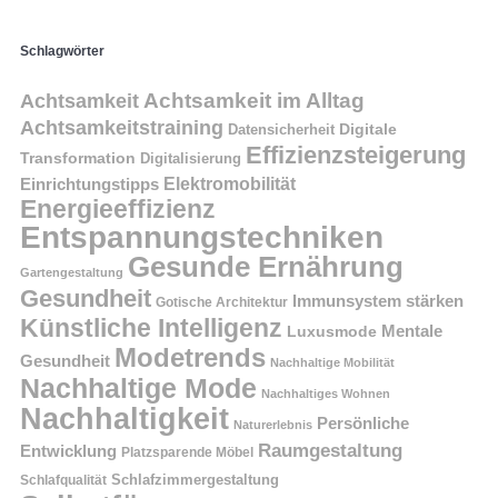
Schlagwörter
Achtsamkeit im Alltag
Achtsamkeit
Achtsamkeitstraining
Digitale
Datensicherheit
Effizienzsteigerung
Transformation
Digitalisierung
Einrichtungstipps
Elektromobilität
Energieeffizienz
Entspannungstechniken
Gesunde Ernährung
Gartengestaltung
Gesundheit
Immunsystem stärken
Gotische Architektur
Künstliche Intelligenz
Mentale
Luxusmode
Modetrends
Gesundheit
Nachhaltige Mobilität
Nachhaltige Mode
Nachhaltiges Wohnen
Nachhaltigkeit
Persönliche
Naturerlebnis
Raumgestaltung
Entwicklung
Platzsparende Möbel
Schlafzimmergestaltung
Schlafqualität