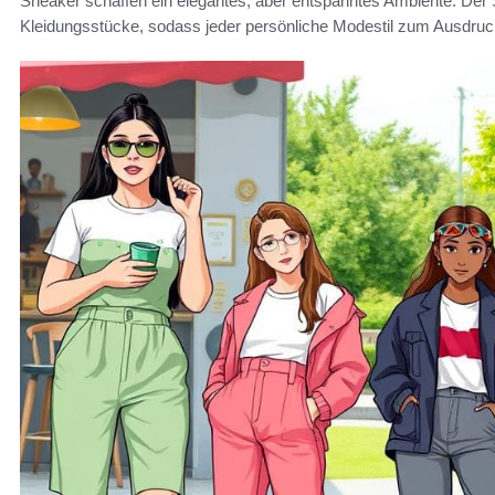
Sneaker schaffen ein elegantes, aber entspanntes Ambiente. Der Sc
Kleidungsstücke, sodass jeder persönliche Modestil zum Ausdru