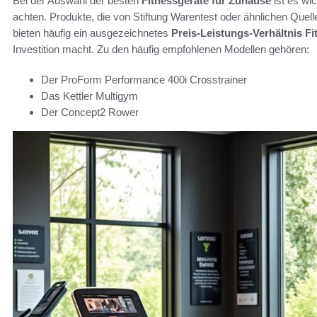
Bei der Auswahl der besten
Fitnessgeräte für Zuhause
ist es wic
achten. Produkte, die von Stiftung Warentest oder ähnlichen Quel
bieten häufig ein ausgezeichnetes
Preis-Leistungs-Verhältnis Fi
Investition macht. Zu den häufig empfohlenen Modellen gehören:
Der ProForm Performance 400i Crosstrainer
Das Kettler Multigym
Der Concept2 Rower