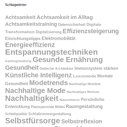
Schlagwörter
Achtsamkeit im Alltag
Achtsamkeit
Achtsamkeitstraining
Digitale
Datensicherheit
Effizienzsteigerung
Transformation
Digitalisierung
Einrichtungstipps
Elektromobilität
Energieeffizienz
Entspannungstechniken
Gesunde Ernährung
Gartengestaltung
Gesundheit
Immunsystem stärken
Gotische Architektur
Künstliche Intelligenz
Mentale
Luxusmode
Modetrends
Gesundheit
Nachhaltige Mobilität
Nachhaltige Mode
Nachhaltiges Wohnen
Nachhaltigkeit
Persönliche
Naturerlebnis
Raumgestaltung
Entwicklung
Platzsparende Möbel
Schlafzimmergestaltung
Schlafqualität
Selbstfürsorge
Selbstreflexion