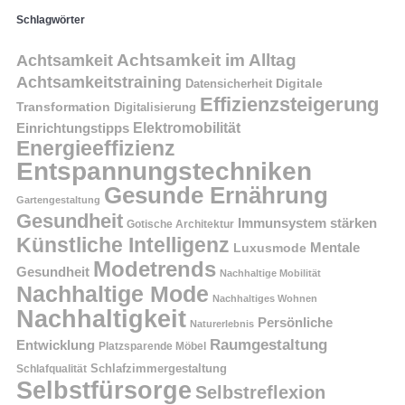
Schlagwörter
Achtsamkeit im Alltag
Achtsamkeit
Achtsamkeitstraining
Digitale
Datensicherheit
Effizienzsteigerung
Transformation
Digitalisierung
Einrichtungstipps
Elektromobilität
Energieeffizienz
Entspannungstechniken
Gesunde Ernährung
Gartengestaltung
Gesundheit
Immunsystem stärken
Gotische Architektur
Künstliche Intelligenz
Mentale
Luxusmode
Modetrends
Gesundheit
Nachhaltige Mobilität
Nachhaltige Mode
Nachhaltiges Wohnen
Nachhaltigkeit
Persönliche
Naturerlebnis
Raumgestaltung
Entwicklung
Platzsparende Möbel
Schlafzimmergestaltung
Schlafqualität
Selbstfürsorge
Selbstreflexion