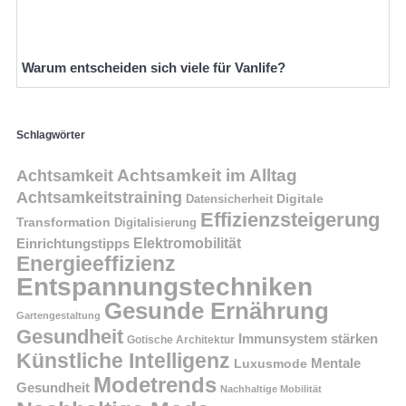
Warum entscheiden sich viele für Vanlife?
Schlagwörter
Achtsamkeit im Alltag
Achtsamkeit
Achtsamkeitstraining
Digitale
Datensicherheit
Effizienzsteigerung
Transformation
Digitalisierung
Einrichtungstipps
Elektromobilität
Energieeffizienz
Entspannungstechniken
Gesunde Ernährung
Gartengestaltung
Gesundheit
Immunsystem stärken
Gotische Architektur
Künstliche Intelligenz
Mentale
Luxusmode
Modetrends
Gesundheit
Nachhaltige Mobilität