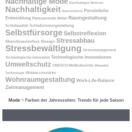
Nachhaltige Mode
Nachhaltiges Wohnen
Nachhaltigkeit
Persönliche
Naturerlebnis
Raumgestaltung
Entwicklung
Platzsparende Möbel
Schlafzimmergestaltung
Schlafqualität
Selbstfürsorge
Selbstreflexion
Stressabbau
Skandinavisches Design
Stressbewältigung
Stressmanagement
Technologische Innovationen
Technologische Innovation
Umweltschutz
UNESCO Weltkulturerbe
Wearable
Technologie
Wohnaccessoires
Wohnraumgestaltung
Work-Life-Balance
Zeitmanagement
Mode
>
Farben der Jahreszeiten: Trends für jede Saison