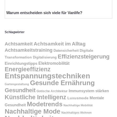
Warum entscheiden sich viele für Vanlife?
Schlagwörter
Achtsamkeit im Alltag
Achtsamkeit
Achtsamkeitstraining
Digitale
Datensicherheit
Effizienzsteigerung
Transformation
Digitalisierung
Einrichtungstipps
Elektromobilität
Energieeffizienz
Entspannungstechniken
Gesunde Ernährung
Gartengestaltung
Gesundheit
Immunsystem stärken
Gotische Architektur
Künstliche Intelligenz
Mentale
Luxusmode
Modetrends
Gesundheit
Nachhaltige Mobilität
Nachhaltige Mode
Nachhaltiges Wohnen