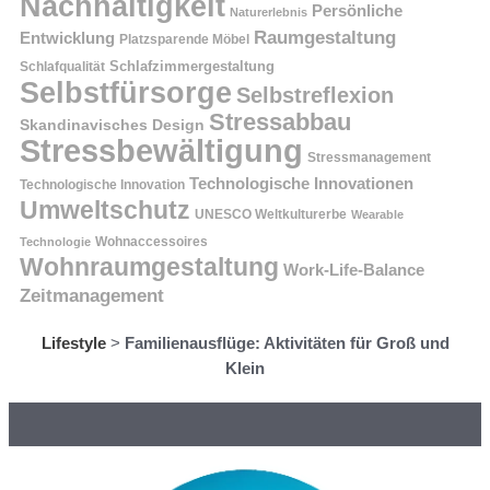
Nachhaltigkeit
Persönliche
Naturerlebnis
Raumgestaltung
Entwicklung
Platzsparende Möbel
Schlafzimmergestaltung
Schlafqualität
Selbstfürsorge
Selbstreflexion
Stressabbau
Skandinavisches Design
Stressbewältigung
Stressmanagement
Technologische Innovationen
Technologische Innovation
Umweltschutz
UNESCO Weltkulturerbe
Wearable
Technologie
Wohnaccessoires
Wohnraumgestaltung
Work-Life-Balance
Zeitmanagement
Lifestyle
>
Familienausflüge: Aktivitäten für Groß und
Klein