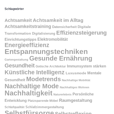
Schlagwörter
Achtsamkeit im Alltag
Achtsamkeit
Achtsamkeitstraining
Digitale
Datensicherheit
Effizienzsteigerung
Transformation
Digitalisierung
Einrichtungstipps
Elektromobilität
Energieeffizienz
Entspannungstechniken
Gesunde Ernährung
Gartengestaltung
Gesundheit
Immunsystem stärken
Gotische Architektur
Künstliche Intelligenz
Mentale
Luxusmode
Modetrends
Gesundheit
Nachhaltige Mobilität
Nachhaltige Mode
Nachhaltiges Wohnen
Nachhaltigkeit
Persönliche
Naturerlebnis
Raumgestaltung
Entwicklung
Platzsparende Möbel
Schlafzimmergestaltung
Schlafqualität
Selbstfürsorge
Selbstreflexion