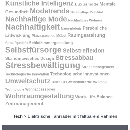
Künstliche Intelligenz
Mentale
Luxusmode
Modetrends
Gesundheit
Nachhaltige Mobilität
Nachhaltige Mode
Nachhaltiges Wohnen
Nachhaltigkeit
Persönliche
Naturerlebnis
Raumgestaltung
Entwicklung
Platzsparende Möbel
Schlafzimmergestaltung
Schlafqualität
Selbstfürsorge
Selbstreflexion
Stressabbau
Skandinavisches Design
Stressbewältigung
Stressmanagement
Technologische Innovationen
Technologische Innovation
Umweltschutz
UNESCO Weltkulturerbe
Wearable
Technologie
Wohnaccessoires
Wohnraumgestaltung
Work-Life-Balance
Zeitmanagement
Tech
>
Elektrische Fahrräder mit faltbarem Rahmen