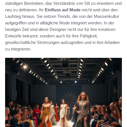
ständigen Bestreben, das Verständnis von Stil zu erweitern und
neu zu definieren. Ihr
Einfluss auf Mode
reicht weit über den
Laufsteg hinaus. Sie setzen Trends, die von der Massenkultur
aufgegriffen und in alltägliche Mode integriert werden. In der
heutigen Zeit sind diese Designer nicht nur für ihre kreativen
Entwürfe bekannt, sondern auch für ihre Fähigkeit,
gesellschaftliche Strömungen aufzugreifen und in ihre Arbeiten
zu integrieren.