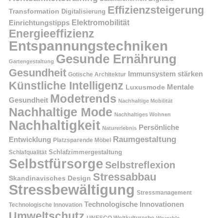
Effizienzsteigerung
Transformation
Digitalisierung
Einrichtungstipps
Elektromobilität
Energieeffizienz
Entspannungstechniken
Gesunde Ernährung
Gartengestaltung
Gesundheit
Immunsystem stärken
Gotische Architektur
Künstliche Intelligenz
Mentale
Luxusmode
Modetrends
Gesundheit
Nachhaltige Mobilität
Nachhaltige Mode
Nachhaltiges Wohnen
Nachhaltigkeit
Persönliche
Naturerlebnis
Raumgestaltung
Entwicklung
Platzsparende Möbel
Schlafzimmergestaltung
Schlafqualität
Selbstfürsorge
Selbstreflexion
Stressabbau
Skandinavisches Design
Stressbewältigung
Stressmanagement
Technologische Innovationen
Technologische Innovation
Umweltschutz
UNESCO Weltkulturerbe
Wearable