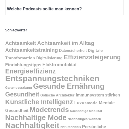
Welche Podcasts sollte man kennen?
Schlagwörter
Achtsamkeit im Alltag
Achtsamkeit
Achtsamkeitstraining
Digitale
Datensicherheit
Effizienzsteigerung
Transformation
Digitalisierung
Einrichtungstipps
Elektromobilität
Energieeffizienz
Entspannungstechniken
Gesunde Ernährung
Gartengestaltung
Gesundheit
Immunsystem stärken
Gotische Architektur
Künstliche Intelligenz
Mentale
Luxusmode
Modetrends
Gesundheit
Nachhaltige Mobilität
Nachhaltige Mode
Nachhaltiges Wohnen
Nachhaltigkeit
Persönliche
Naturerlebnis