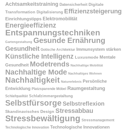
Achtsamkeitstraining
Digitale
Datensicherheit
Effizienzsteigerung
Transformation
Digitalisierung
Einrichtungstipps
Elektromobilität
Energieeffizienz
Entspannungstechniken
Gesunde Ernährung
Gartengestaltung
Gesundheit
Immunsystem stärken
Gotische Architektur
Künstliche Intelligenz
Mentale
Luxusmode
Modetrends
Gesundheit
Nachhaltige Mobilität
Nachhaltige Mode
Nachhaltiges Wohnen
Nachhaltigkeit
Persönliche
Naturerlebnis
Raumgestaltung
Entwicklung
Platzsparende Möbel
Schlafzimmergestaltung
Schlafqualität
Selbstfürsorge
Selbstreflexion
Stressabbau
Skandinavisches Design
Stressbewältigung
Stressmanagement
Technologische Innovationen
Technologische Innovation