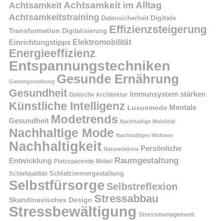
Achtsamkeit im Alltag
Achtsamkeit
Achtsamkeitstraining
Digitale
Datensicherheit
Effizienzsteigerung
Transformation
Digitalisierung
Einrichtungstipps
Elektromobilität
Energieeffizienz
Entspannungstechniken
Gesunde Ernährung
Gartengestaltung
Gesundheit
Immunsystem stärken
Gotische Architektur
Künstliche Intelligenz
Mentale
Luxusmode
Modetrends
Gesundheit
Nachhaltige Mobilität
Nachhaltige Mode
Nachhaltiges Wohnen
Nachhaltigkeit
Persönliche
Naturerlebnis
Raumgestaltung
Entwicklung
Platzsparende Möbel
Schlafzimmergestaltung
Schlafqualität
Selbstfürsorge
Selbstreflexion
Stressabbau
Skandinavisches Design
Stressbewältigung
Stressmanagement