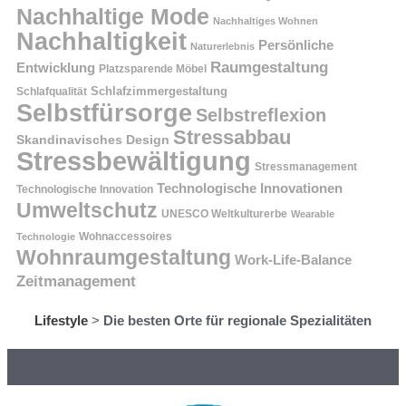
Nachhaltige Mode
Nachhaltiges Wohnen
Nachhaltigkeit
Persönliche
Naturerlebnis
Raumgestaltung
Entwicklung
Platzsparende Möbel
Schlafzimmergestaltung
Schlafqualität
Selbstfürsorge
Selbstreflexion
Stressabbau
Skandinavisches Design
Stressbewältigung
Stressmanagement
Technologische Innovationen
Technologische Innovation
Umweltschutz
UNESCO Weltkulturerbe
Wearable
Technologie
Wohnaccessoires
Wohnraumgestaltung
Work-Life-Balance
Zeitmanagement
Lifestyle
>
Die besten Orte für regionale Spezialitäten