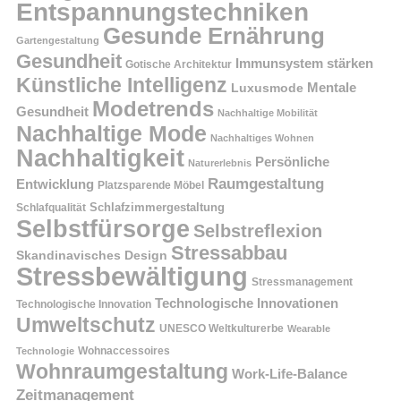
Entspannungstechniken
Gesunde Ernährung
Gartengestaltung
Gesundheit
Immunsystem stärken
Gotische Architektur
Künstliche Intelligenz
Mentale
Luxusmode
Modetrends
Gesundheit
Nachhaltige Mobilität
Nachhaltige Mode
Nachhaltiges Wohnen
Nachhaltigkeit
Persönliche
Naturerlebnis
Raumgestaltung
Entwicklung
Platzsparende Möbel
Schlafzimmergestaltung
Schlafqualität
Selbstfürsorge
Selbstreflexion
Stressabbau
Skandinavisches Design
Stressbewältigung
Stressmanagement
Technologische Innovationen
Technologische Innovation
Umweltschutz
UNESCO Weltkulturerbe
Wearable
Technologie
Wohnaccessoires
Wohnraumgestaltung
Work-Life-Balance
Zeitmanagement