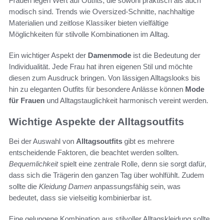
Frauen legen Wert auf Outfits, die sowohl praktisch als auch
modisch sind. Trends wie Oversized-Schnitte, nachhaltige
Materialien und zeitlose Klassiker bieten vielfältige
Möglichkeiten für stilvolle Kombinationen im Alltag.
Ein wichtiger Aspekt der
Damenmode
ist die Bedeutung der
Individualität. Jede Frau hat ihren eigenen Stil und möchte
diesen zum Ausdruck bringen. Von lässigen Alltagslooks bis
hin zu eleganten Outfits für besondere Anlässe können
Mode
für Frauen
und Alltagstauglichkeit harmonisch vereint werden.
Wichtige Aspekte der Alltagsoutfits
Bei der Auswahl von
Alltagsoutfits
gibt es mehrere
entscheidende Faktoren, die beachtet werden sollten.
Bequemlichkeit
spielt eine zentrale Rolle, denn sie sorgt dafür,
dass sich die Trägerin den ganzen Tag über wohlfühlt. Zudem
sollte die
Kleidung Damen
anpassungsfähig sein, was
bedeutet, dass sie vielseitig kombinierbar ist.
Eine gelungene Kombination aus stilvoller Alltagskleidung sollte