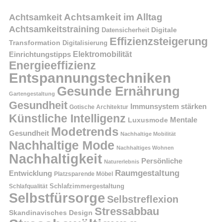
Achtsamkeit im Alltag
Achtsamkeit
Achtsamkeitstraining
Digitale
Datensicherheit
Effizienzsteigerung
Transformation
Digitalisierung
Einrichtungstipps
Elektromobilität
Energieeffizienz
Entspannungstechniken
Gesunde Ernährung
Gartengestaltung
Gesundheit
Immunsystem stärken
Gotische Architektur
Künstliche Intelligenz
Mentale
Luxusmode
Modetrends
Gesundheit
Nachhaltige Mobilität
Nachhaltige Mode
Nachhaltiges Wohnen
Nachhaltigkeit
Persönliche
Naturerlebnis
Raumgestaltung
Entwicklung
Platzsparende Möbel
Schlafzimmergestaltung
Schlafqualität
Selbstfürsorge
Selbstreflexion
Stressabbau
Skandinavisches Design