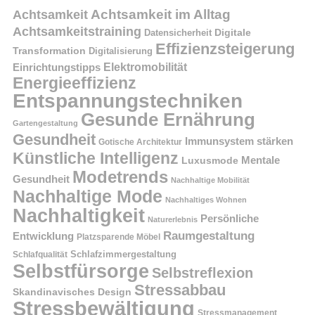
Achtsamkeit im Alltag
Achtsamkeit
Achtsamkeitstraining
Digitale
Datensicherheit
Effizienzsteigerung
Transformation
Digitalisierung
Einrichtungstipps
Elektromobilität
Energieeffizienz
Entspannungstechniken
Gesunde Ernährung
Gartengestaltung
Gesundheit
Immunsystem stärken
Gotische Architektur
Künstliche Intelligenz
Mentale
Luxusmode
Modetrends
Gesundheit
Nachhaltige Mobilität
Nachhaltige Mode
Nachhaltiges Wohnen
Nachhaltigkeit
Persönliche
Naturerlebnis
Raumgestaltung
Entwicklung
Platzsparende Möbel
Schlafzimmergestaltung
Schlafqualität
Selbstfürsorge
Selbstreflexion
Stressabbau
Skandinavisches Design
Stressbewältigung
Stressmanagement