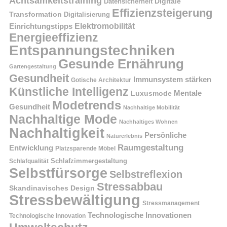
Achtsamkeitstraining
Digitale
Datensicherheit
Effizienzsteigerung
Transformation
Digitalisierung
Einrichtungstipps
Elektromobilität
Energieeffizienz
Entspannungstechniken
Gesunde Ernährung
Gartengestaltung
Gesundheit
Immunsystem stärken
Gotische Architektur
Künstliche Intelligenz
Mentale
Luxusmode
Modetrends
Gesundheit
Nachhaltige Mobilität
Nachhaltige Mode
Nachhaltiges Wohnen
Nachhaltigkeit
Persönliche
Naturerlebnis
Raumgestaltung
Entwicklung
Platzsparende Möbel
Schlafzimmergestaltung
Schlafqualität
Selbstfürsorge
Selbstreflexion
Stressabbau
Skandinavisches Design
Stressbewältigung
Stressmanagement
Technologische Innovationen
Technologische Innovation