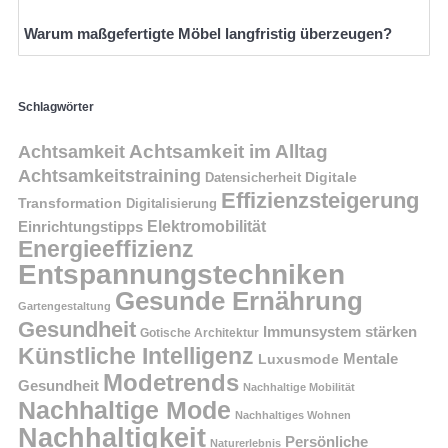
Warum maßgefertigte Möbel langfristig überzeugen?
Schlagwörter
Achtsamkeit im Alltag
Achtsamkeit
Achtsamkeitstraining
Digitale
Datensicherheit
Effizienzsteigerung
Transformation
Digitalisierung
Einrichtungstipps
Elektromobilität
Energieeffizienz
Entspannungstechniken
Gesunde Ernährung
Gartengestaltung
Gesundheit
Immunsystem stärken
Gotische Architektur
Künstliche Intelligenz
Mentale
Luxusmode
Modetrends
Gesundheit
Nachhaltige Mobilität
Nachhaltige Mode
Nachhaltiges Wohnen
Nachhaltigkeit
Persönliche
Naturerlebnis