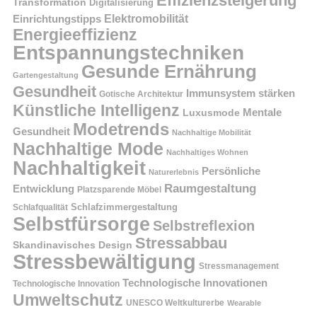
Effizienzsteigerung
Transformation
Digitalisierung
Einrichtungstipps
Elektromobilität
Energieeffizienz
Entspannungstechniken
Gesunde Ernährung
Gartengestaltung
Gesundheit
Immunsystem stärken
Gotische Architektur
Künstliche Intelligenz
Mentale
Luxusmode
Modetrends
Gesundheit
Nachhaltige Mobilität
Nachhaltige Mode
Nachhaltiges Wohnen
Nachhaltigkeit
Persönliche
Naturerlebnis
Raumgestaltung
Entwicklung
Platzsparende Möbel
Schlafzimmergestaltung
Schlafqualität
Selbstfürsorge
Selbstreflexion
Stressabbau
Skandinavisches Design
Stressbewältigung
Stressmanagement
Technologische Innovationen
Technologische Innovation
Umweltschutz
UNESCO Weltkulturerbe
Wearable