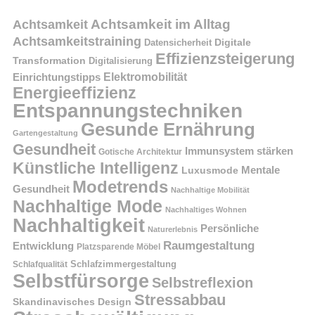
Achtsamkeit im Alltag
Achtsamkeit
Achtsamkeitstraining
Digitale
Datensicherheit
Effizienzsteigerung
Transformation
Digitalisierung
Einrichtungstipps
Elektromobilität
Energieeffizienz
Entspannungstechniken
Gesunde Ernährung
Gartengestaltung
Gesundheit
Immunsystem stärken
Gotische Architektur
Künstliche Intelligenz
Mentale
Luxusmode
Modetrends
Gesundheit
Nachhaltige Mobilität
Nachhaltige Mode
Nachhaltiges Wohnen
Nachhaltigkeit
Persönliche
Naturerlebnis
Raumgestaltung
Entwicklung
Platzsparende Möbel
Schlafzimmergestaltung
Schlafqualität
Selbstfürsorge
Selbstreflexion
Stressabbau
Skandinavisches Design