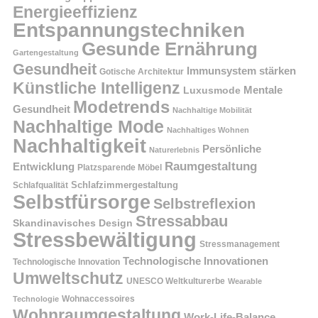
Energieeffizienz
Entspannungstechniken
Gesunde Ernährung
Gartengestaltung
Gesundheit
Immunsystem stärken
Gotische Architektur
Künstliche Intelligenz
Mentale
Luxusmode
Modetrends
Gesundheit
Nachhaltige Mobilität
Nachhaltige Mode
Nachhaltiges Wohnen
Nachhaltigkeit
Persönliche
Naturerlebnis
Raumgestaltung
Entwicklung
Platzsparende Möbel
Schlafzimmergestaltung
Schlafqualität
Selbstfürsorge
Selbstreflexion
Stressabbau
Skandinavisches Design
Stressbewältigung
Stressmanagement
Technologische Innovationen
Technologische Innovation
Umweltschutz
UNESCO Weltkulturerbe
Wearable
Technologie
Wohnaccessoires
Wohnraumgestaltung
Work-Life-Balance