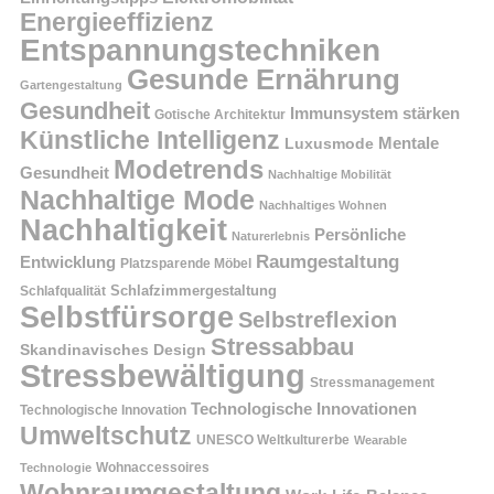
Energieeffizienz
Entspannungstechniken
Gesunde Ernährung
Gartengestaltung
Gesundheit
Immunsystem stärken
Gotische Architektur
Künstliche Intelligenz
Mentale
Luxusmode
Modetrends
Gesundheit
Nachhaltige Mobilität
Nachhaltige Mode
Nachhaltiges Wohnen
Nachhaltigkeit
Persönliche
Naturerlebnis
Raumgestaltung
Entwicklung
Platzsparende Möbel
Schlafzimmergestaltung
Schlafqualität
Selbstfürsorge
Selbstreflexion
Stressabbau
Skandinavisches Design
Stressbewältigung
Stressmanagement
Technologische Innovationen
Technologische Innovation
Umweltschutz
UNESCO Weltkulturerbe
Wearable
Technologie
Wohnaccessoires
Wohnraumgestaltung