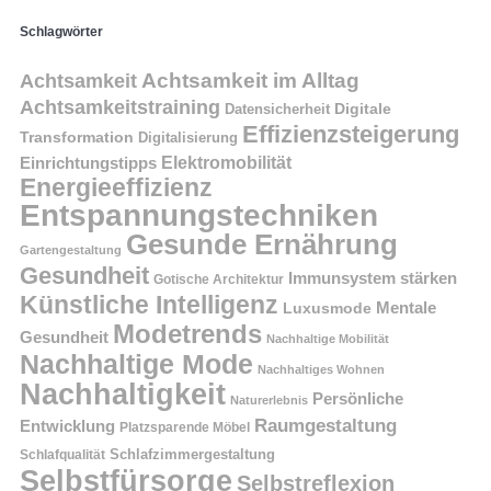
Schlagwörter
Achtsamkeit im Alltag
Achtsamkeit
Achtsamkeitstraining
Digitale
Datensicherheit
Effizienzsteigerung
Transformation
Digitalisierung
Einrichtungstipps
Elektromobilität
Energieeffizienz
Entspannungstechniken
Gesunde Ernährung
Gartengestaltung
Gesundheit
Immunsystem stärken
Gotische Architektur
Künstliche Intelligenz
Mentale
Luxusmode
Modetrends
Gesundheit
Nachhaltige Mobilität
Nachhaltige Mode
Nachhaltiges Wohnen
Nachhaltigkeit
Persönliche
Naturerlebnis
Raumgestaltung
Entwicklung
Platzsparende Möbel
Schlafzimmergestaltung
Schlafqualität
Selbstfürsorge
Selbstreflexion