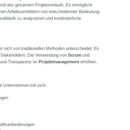
hrend des gesamten Projektverlaufs. Es ermöglicht
chen Arbeitsumfeldern von entscheidender Bedeutung
itsabläufe zu analysieren und kontinuierliche
er sich von traditionellen Methoden unterscheidet. Es
t Stakeholdern. Die Verwendung von
Scrum
und
nz und Transparenz im
Projektmanagement
erhöhen.
für Unternehmen mit sich:
ungen
k
häftsanforderungen