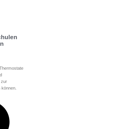
chulen
en
 Thermostate
nd
 zur
n können.